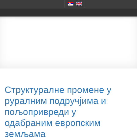
Научни скупови
Структуралне промене у
руралним подручјима и
пољопривреди у
одабраним европским
земљама