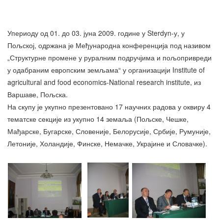
Упериоду од 01. до 03. јуна 2009. године у Sterdyn-у, у
Пољској, одржана је Међународна конференција под називом
„Структурне промене у руралним подручјима и пољопривреди
у одабраним европским земљама“ у организацији Institute of
agricultural and food economics-National research institute, из
Варшаве, Пољска.
На скупу је укупно презентовано 17 научних радова у оквиру 4
тематске секције из укупно 14 земаља (Пољске, Чешке,
Мађарске, Бугарске, Словеније, Белорусије, Србије, Румуније,
Летоније, Холандије, Финске, Немачке, Украјине и Словачке).