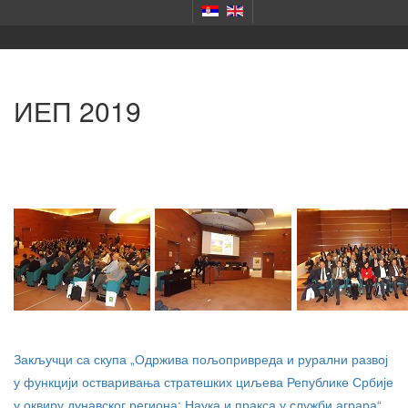
ИЕП 2019
Закључци са скупа „Одржива пољопривреда и рурални развој
у функцији остваривања стратешких циљева Републике Србије
у оквиру дунавског региона: Наука и пракса у служби аграра“