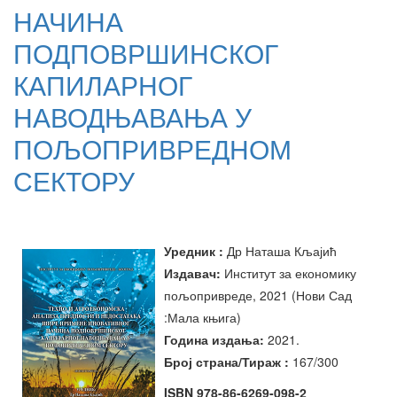
НАЧИНА
ПОДПОВРШИНСКОГ
КАПИЛАРНОГ
НАВОДЊАВАЊА У
ПОЉОПРИВРЕДНОМ
СЕКТОРУ
Уредник
:
Др Наташа Кљајић
Издавач:
Институт за економику
пољопривреде, 2021 (Нови Сад
:Мала књига
)
Година издања
:
20
21
.
Број страна/Тираж :
167
/300
ISBN 978-86-6269-098-2