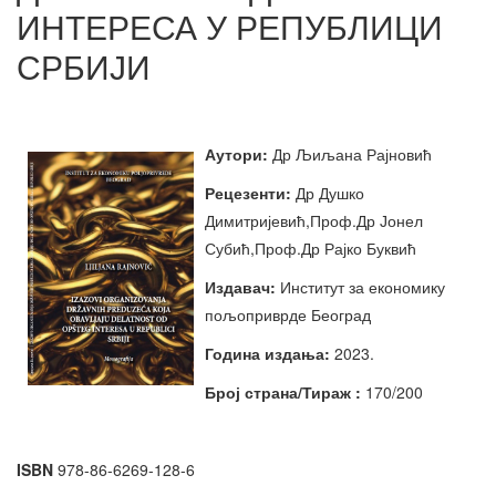
ИНТЕРЕСА У РЕПУБЛИЦИ
СРБИЈИ
Аутори:
Др Љиљана Рајновић
Рецезенти:
Др Душко
Димитријевић,Проф.Др Јонел
Субић,Проф.Др Рајко Буквић
Издавач:
Институт за економику
пољоприврде Београд
Година издања:
2023.
Број страна/Тираж :
170
/200
ISBN
978-86-6269-128-6