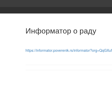
Информатор о раду
https://informator.poverenik.rs/informator?org=QqGXu