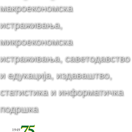
макроекономска
истраживања,
микроекономска
истраживања, саветодавство
и едукација, издаваштво,
статистика и информатичка
подршка